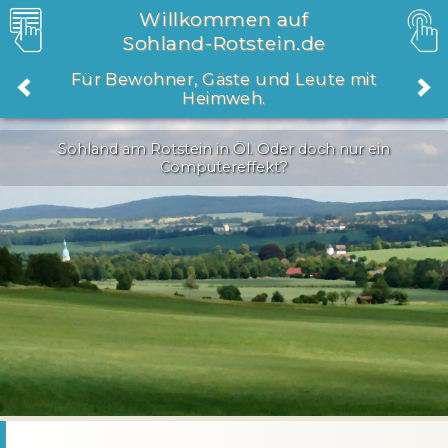
Willkommen auf
Sohland-Rotstein.de
Für Bewohner, Gäste und Leute mit
Heimweh.
Sohland am Rotstein in Öl. Oder doch nur ein
Computereffekt?