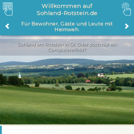
Willkommen auf
Sohland-Rotstein.de
Für Bewohner, Gäste und Leute mit
Heimweh.
Sohland am Rotstein in Öl. Oder doch nur ein
Computereffekt?