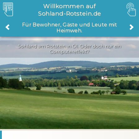
Willkommen auf
Sohland-Rotstein.de
Für Bewohner, Gäste und Leute mit
Heimweh.
Sohland am Rotstein in Öl. Oder doch nur ein
Computereffekt?